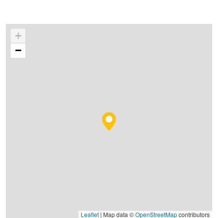
+
−
Leaflet
| Map data ©
OpenStreetMap
contributors