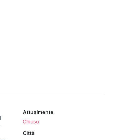
Attualmente
l
Chiuso
e
Città