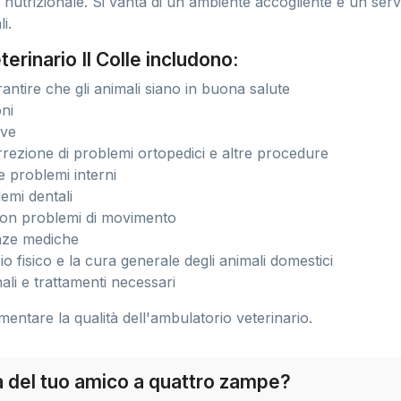
 nutrizionale. Si vanta di un ambiente accogliente e un serv
i.
terinario Il Colle includono:
antire che gli animali siano in buona salute
oni
ive
rrezione di problemi ortopedici e altre procedure
e problemi interni
emi dentali
i con problemi di movimento
nze mediche
o fisico e la cura generale degli animali domestici
ali e trattamenti necessari
imentare la qualità dell'ambulatorio veterinario.
ra del tuo amico a quattro zampe?