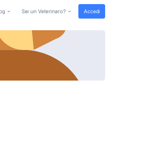
og
Sei un Veterinaro?
Accedi