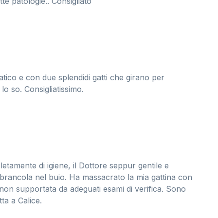
e patologie.. Consigliato
atico e con due splendidi gatti che girano per
lo so. Consigliatissimo.
amente di igiene, il Dottore seppur gentile e
brancola nel buio. Ha massacrato la mia gattina con
i non supportata da adeguati esami di verifica. Sono
ta a Calice.