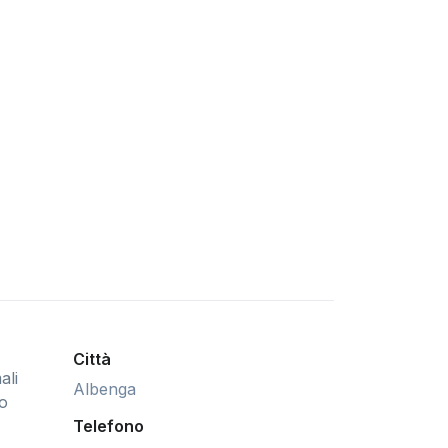
Città
ali
Albenga
uo
Telefono