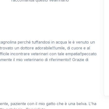
raccomanda questo veterinario
cagnolina perché tuffandosi in acqua le è venuto un
rovato un dottore adorabile!!!umile, di cuore e al
icile incontrare veterinari con tale empatia!!peccato
ente il mio veterinario di riferimento!! Grazie di
nte, paziente con il mio gatto che è una belva. L'ha