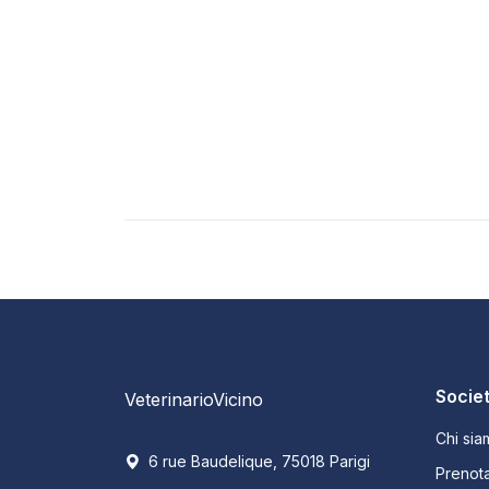
Socie
VeterinarioVicino
Chi sia
6 rue Baudelique, 75018 Parigi
Prenota