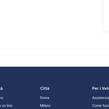
tà
Città
Per i Vet
mo
Roma
Assistenz
 on line
Milano
Come funz