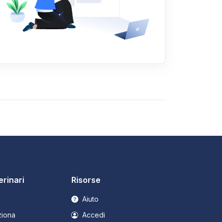
erinari
Risorse
a
Aiuto
iona
Accedi