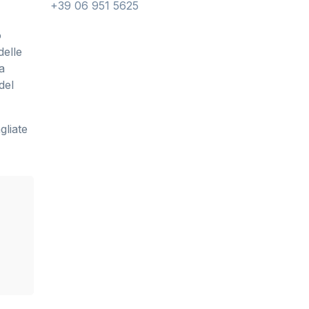
+39 06 951 5625
o
delle
a
del
gliate