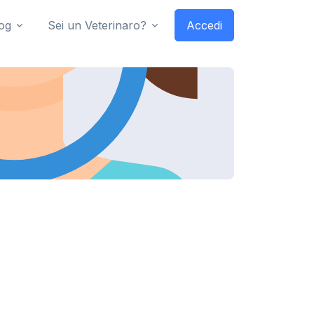
og
Sei un Veterinaro?
Accedi