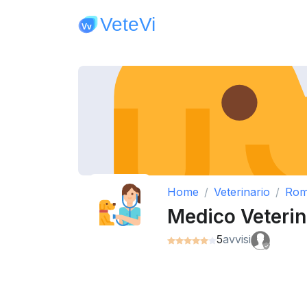
Home
Veterinario
Ro
Medico Veterin
5
avvisi