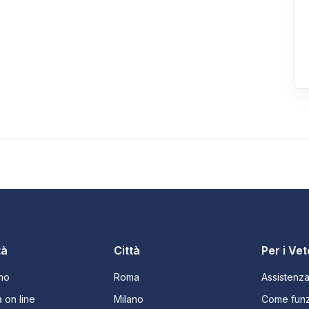
tà
Città
Per i Vet
mo
Roma
Assistenz
 on line
Milano
Come funz