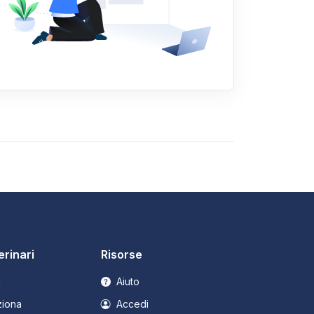
erinari
Risorse
a
Aiuto
iona
Accedi