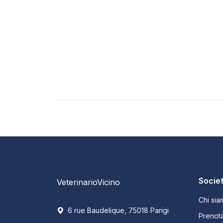
Socie
VeterinarioVicino
Chi sia
6 rue Baudelique, 75018 Parigi
Prenota