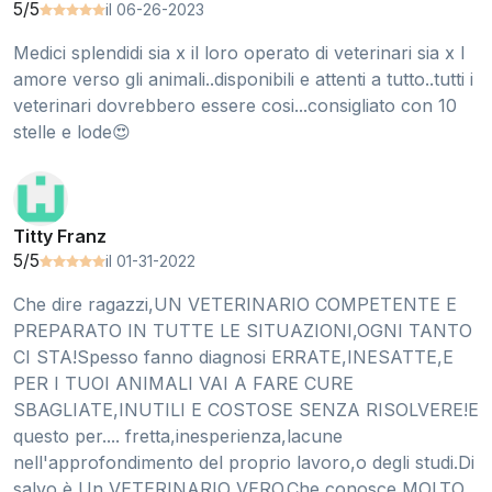
5/5
il 06-26-2023
Medici splendidi sia x il loro operato di veterinari sia x l
amore verso gli animali..disponibili e attenti a tutto..tutti i
veterinari dovrebbero essere cosi...consigliato con 10
stelle e lode😍
Titty Franz
5/5
il 01-31-2022
Che dire ragazzi,UN VETERINARIO COMPETENTE E
PREPARATO IN TUTTE LE SITUAZIONI,OGNI TANTO
CI STA!Spesso fanno diagnosi ERRATE,INESATTE,E
PER I TUOI ANIMALI VAI A FARE CURE
SBAGLIATE,INUTILI E COSTOSE SENZA RISOLVERE!E
questo per.... fretta,inesperienza,lacune
nell'approfondimento del proprio lavoro,o degli studi.Di
salvo è Un VETERINARIO VERO.Che conosce MOLTO