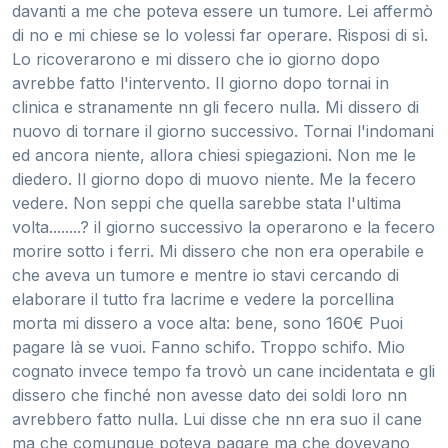
davanti a me che poteva essere un tumore. Lei affermò
di no e mi chiese se lo volessi far operare. Risposi di sì.
Lo ricoverarono e mi dissero che io giorno dopo
avrebbe fatto l'intervento. Il giorno dopo tornai in
clinica e stranamente nn gli fecero nulla. Mi dissero di
nuovo di tornare il giorno successivo. Tornai l'indomani
ed ancora niente, allora chiesi spiegazioni. Non me le
diedero. Il giorno dopo di muovo niente. Me la fecero
vedere. Non seppi che quella sarebbe stata l'ultima
volta........? il giorno successivo la operarono e la fecero
morire sotto i ferri. Mi dissero che non era operabile e
che aveva un tumore e mentre io stavi cercando di
elaborare il tutto fra lacrime e vedere la porcellina
morta mi dissero a voce alta: bene, sono 160€ Puoi
pagare là se vuoi. Fanno schifo. Troppo schifo. Mio
cognato invece tempo fa trovò un cane incidentata e gli
dissero che finché non avesse dato dei soldi loro nn
avrebbero fatto nulla. Lui disse che nn era suo il cane
ma che comunque poteva pagare ma che dovevano