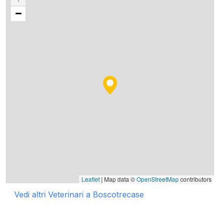
−
Leaflet
| Map data ©
OpenStreetMap
contributors
Vedi altri Veterinari a Boscotrecase