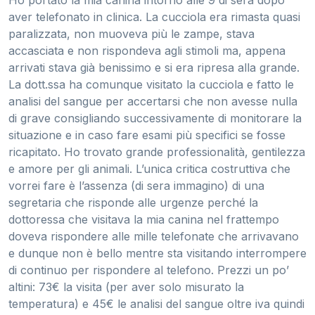
Ho portato la mia canina intorno alle 9 di sera dopo
aver telefonato in clinica. La cucciola era rimasta quasi
paralizzata, non muoveva più le zampe, stava
accasciata e non rispondeva agli stimoli ma, appena
arrivati stava già benissimo e si era ripresa alla grande.
La dott.ssa ha comunque visitato la cucciola e fatto le
analisi del sangue per accertarsi che non avesse nulla
di grave consigliando successivamente di monitorare la
situazione e in caso fare esami più specifici se fosse
ricapitato. Ho trovato grande professionalità, gentilezza
e amore per gli animali. L’unica critica costruttiva che
vorrei fare è l’assenza (di sera immagino) di una
segretaria che risponde alle urgenze perché la
dottoressa che visitava la mia canina nel frattempo
doveva rispondere alle mille telefonate che arrivavano
e dunque non è bello mentre sta visitando interrompere
di continuo per rispondere al telefono. Prezzi un po’
altini: 73€ la visita (per aver solo misurato la
temperatura) e 45€ le analisi del sangue oltre iva quindi