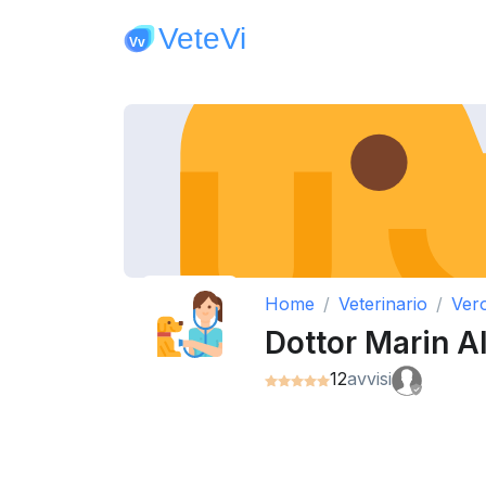
Home
Veterinario
Ver
Dottor Marin A
12
avvisi