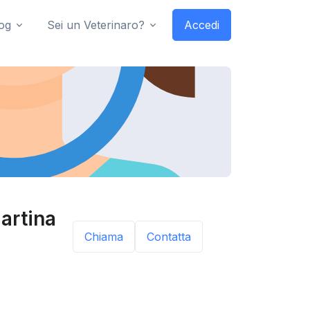
og
Sei un Veterinaro?
Accedi
artina
Chiama
Contatta