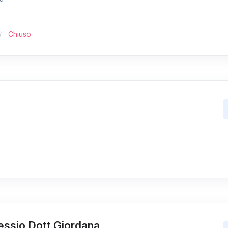
Chiuso
essio Dott.Giordana