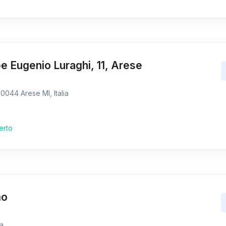
 Eugenio Luraghi, 11, Arese
0044 Arese MI, Italia
erto
mo
ia