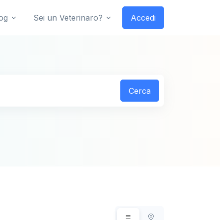
og
Sei un Veterinaro?
Accedi
Cerca