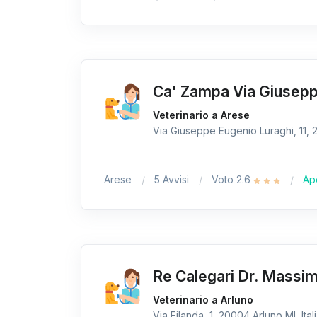
Ca' Zampa Via Giuseppe
Veterinario a Arese
Via Giuseppe Eugenio Luraghi, 11, 2
Arese
5 Avvisi
Voto 2.6
Ap
Re Calegari Dr. Massi
Veterinario a Arluno
Via Filanda, 1, 20004 Arluno MI, Ital