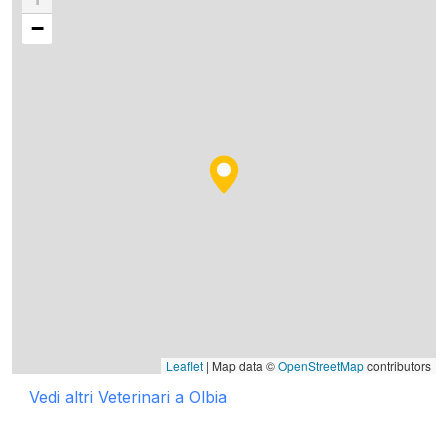
−
Leaflet
| Map data ©
OpenStreetMap
contributors
Vedi altri Veterinari a Olbia