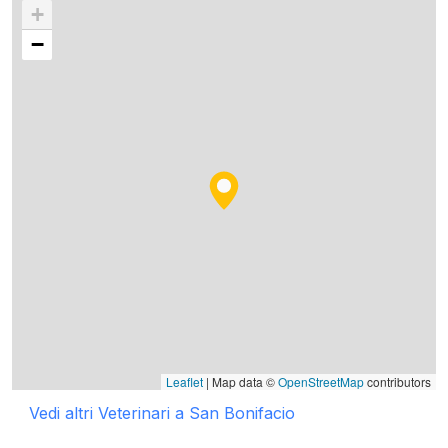
+
−
Leaflet
| Map data ©
OpenStreetMap
contributors
Vedi altri Veterinari a San Bonifacio