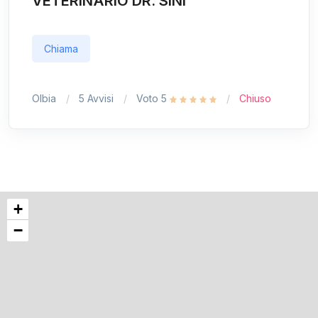
VETERINARIO DR. SINI
Chiama
Olbia
5 Avvisi
Voto 5
Chiuso
+
−