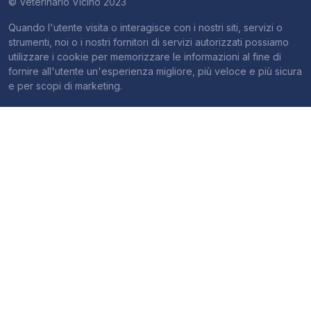
© Veterinario Vicino 2023
Quando l'utente visita o interagisce con i nostri siti, servizi o
strumenti, noi o i nostri fornitori di servizi autorizzati possiamo
utilizzare i cookie per memorizzare le informazioni al fine di
fornire all'utente un'esperienza migliore, più veloce e più sicura
e per scopi di marketing.