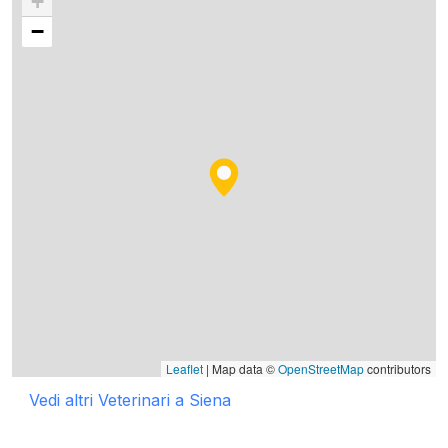
+
−
Leaflet
| Map data ©
OpenStreetMap
contributors
Vedi altri Veterinari a Siena