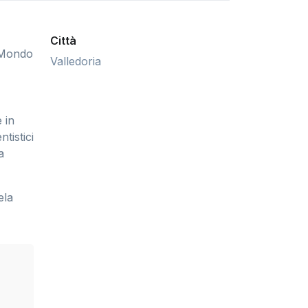
Città
. Mondo
Valledoria
 in
tistici
a
ela