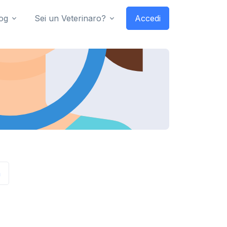
og
Sei un Veterinaro?
Accedi
a