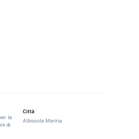
Città
per la
Albissola Marina
ni di