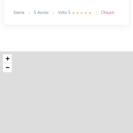
Siena
5 Avvisi
Voto 5
Chiuso
+
−