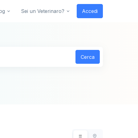
og
Sei un Veterinaro?
Accedi
Cerca