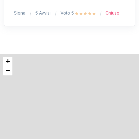
Siena
5 Avvisi
Voto 5
Chiuso
+
−