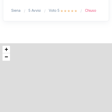
Siena
5 Avvisi
Voto 5
Chiuso
+
−