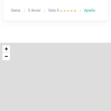
Siena
5 Avvisi
Voto 5
Aperto
+
−