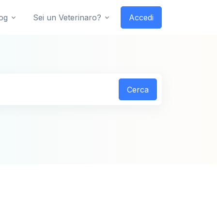
og
Sei un Veterinaro?
Accedi
Cerca