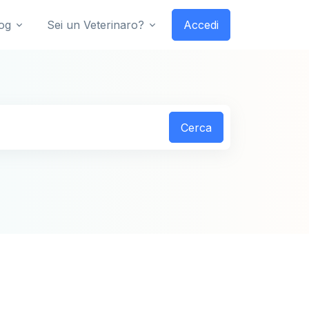
og
Sei un Veterinaro?
Accedi
Cerca