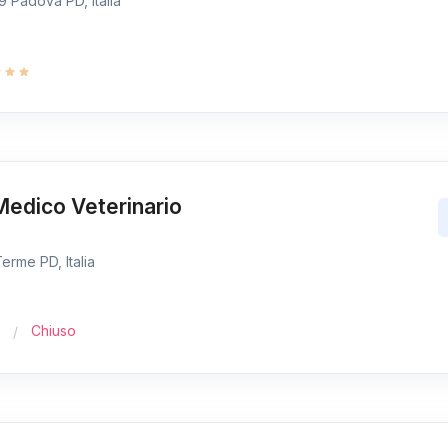
9 Padova PD, Italia
Medico Veterinario
erme PD, Italia
Chiuso