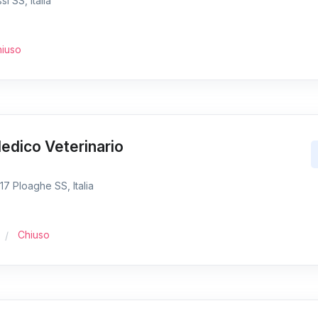
i SS, Italia
iuso
edico Veterinario
7 Ploaghe SS, Italia
Chiuso