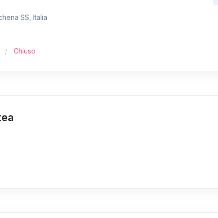
chena SS, Italia
Chiuso
tea