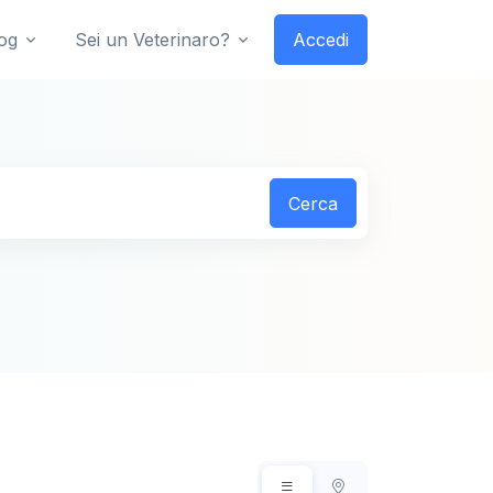
og
Sei un Veterinaro?
Accedi
Cerca