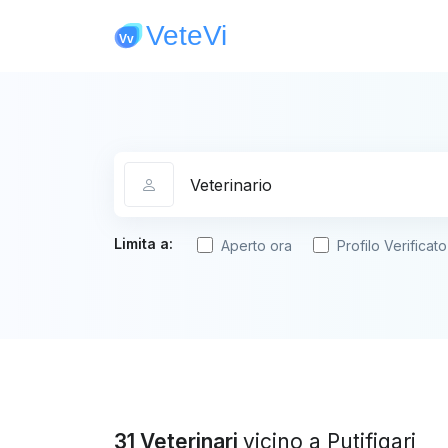
Categoria
Limita a:
Aperto ora
Profilo Verificato
31 Veterinari
vicino a Putifigari