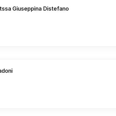
ttssa Giuseppina Distefano
adoni