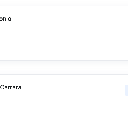
onio
-Carrara