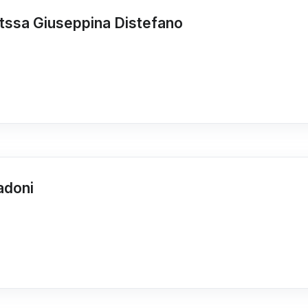
ttssa Giuseppina Distefano
adoni