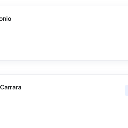
onio
-Carrara