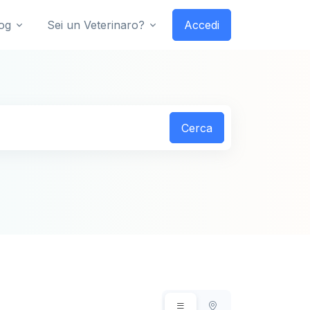
og
Sei un Veterinaro?
Accedi
Cerca