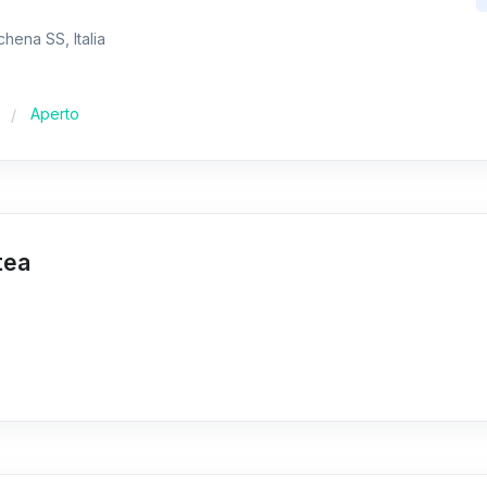
chena SS, Italia
Aperto
tea