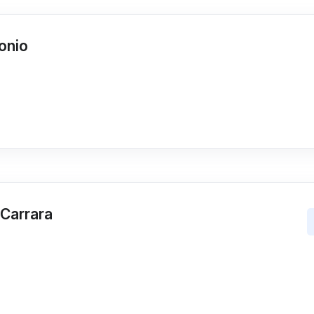
onio
-Carrara