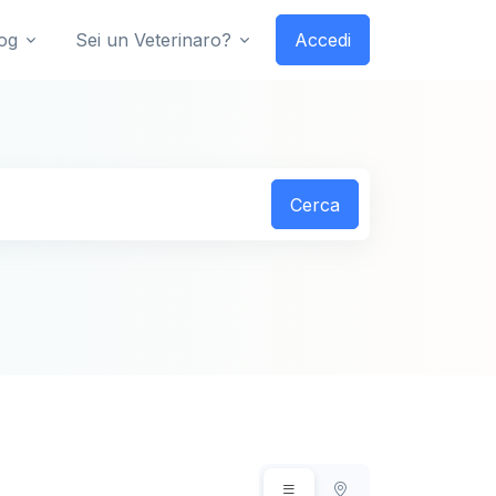
og
Sei un Veterinaro?
Accedi
Cerca