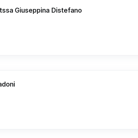
ttssa Giuseppina Distefano
adoni