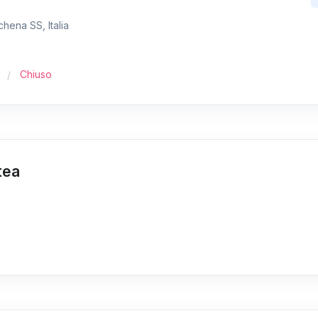
chena SS, Italia
Chiuso
tea