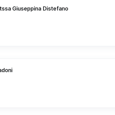
ttssa Giuseppina Distefano
adoni