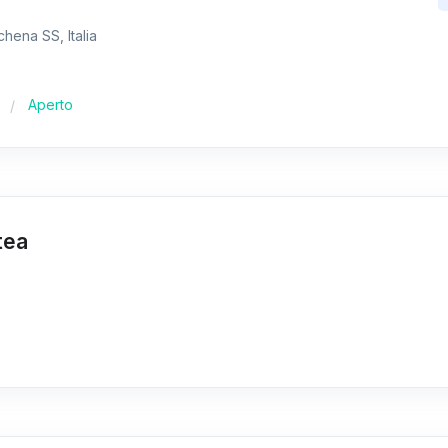
chena SS, Italia
Aperto
tea