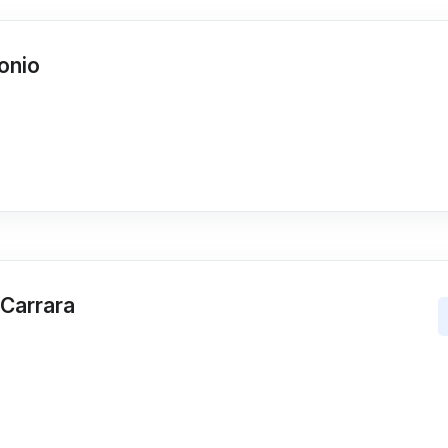
onio
-Carrara