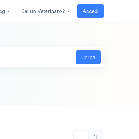
og
Sei un Veterinaro?
Accedi
Cerca