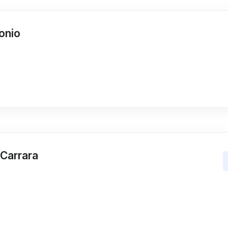
onio
-Carrara