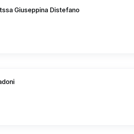
ttssa Giuseppina Distefano
adoni