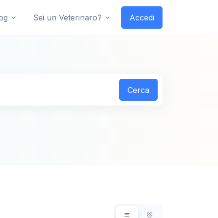
og
Sei un Veterinaro?
Accedi
Cerca