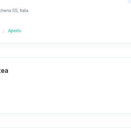
chena SS, Italia
Aperto
tea