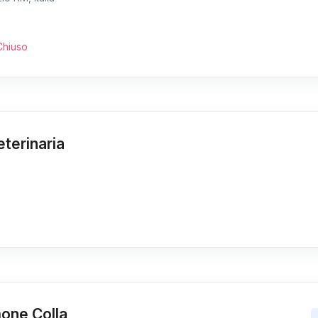
Chiuso
terinaria
mone Colla