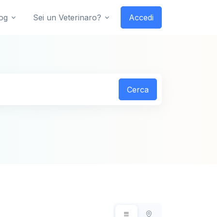
og
Sei un Veterinaro?
Accedi
Cerca