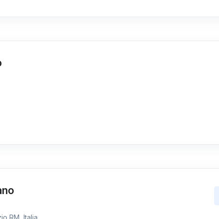
o
ano
io RM, Italia