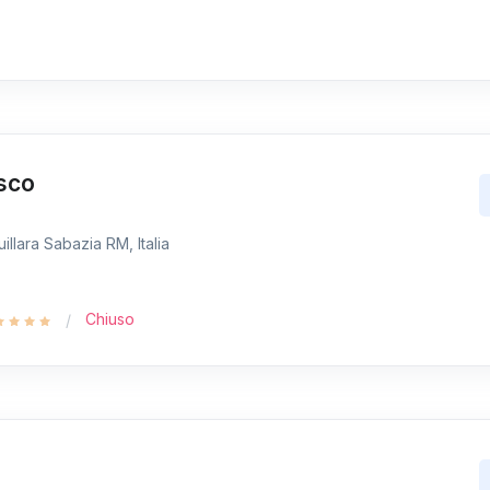
esco
llara Sabazia RM, Italia
Chiuso