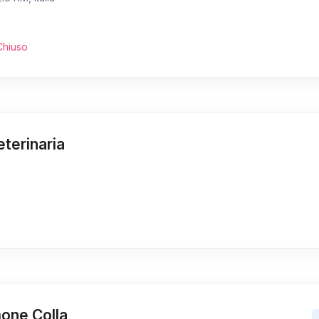
Chiuso
terinaria
mone Colla