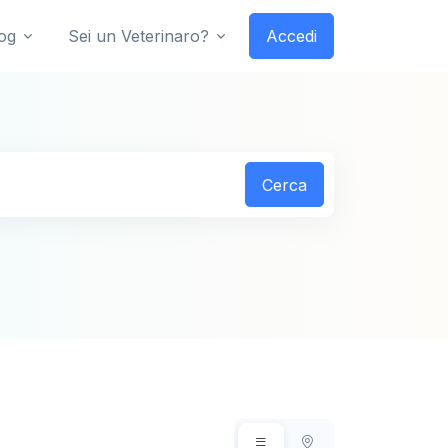
og
Sei un Veterinaro?
Accedi
Cerca