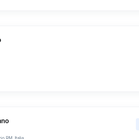
o
ano
io RM, Italia