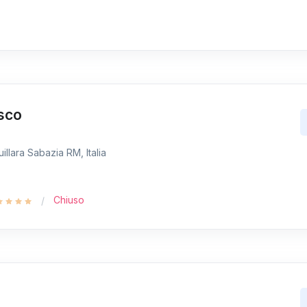
esco
llara Sabazia RM, Italia
Chiuso