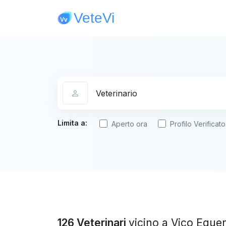
Categoria
Limita a:
Aperto ora
Profilo Verificato
126 Veterinari
vicino a Vico Eque