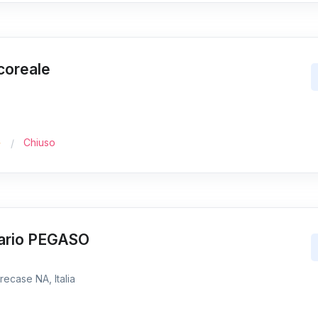
coreale
Chiuso
nario PEGASO
ecase NA, Italia