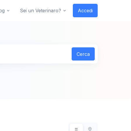
og
Sei un Veterinaro?
Accedi
Cerca