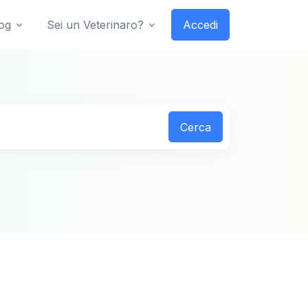
og
Sei un Veterinaro?
Accedi
Cerca