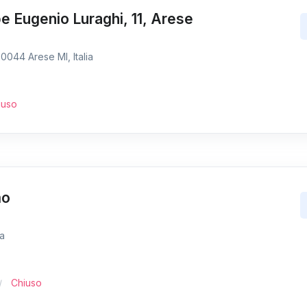
 Eugenio Luraghi, 11, Arese
0044 Arese MI, Italia
iuso
mo
ia
Chiuso