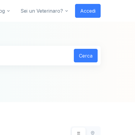
og
Sei un Veterinaro?
Accedi
Cerca