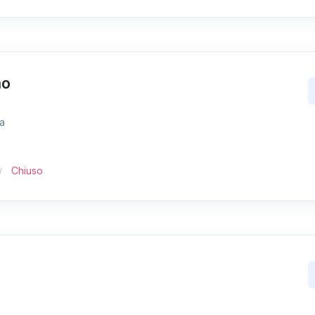
mo
ia
Chiuso