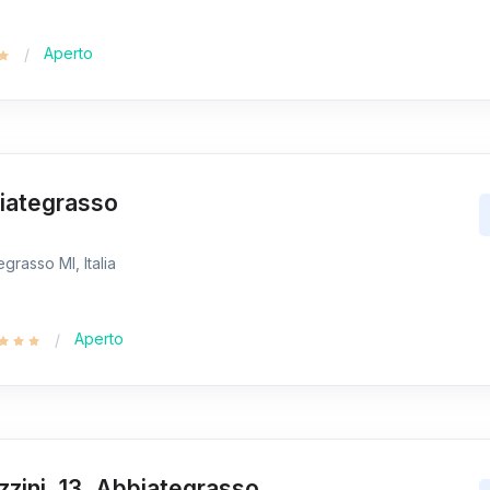
Aperto
biategrasso
grasso MI, Italia
Aperto
zzini, 13, Abbiategrasso