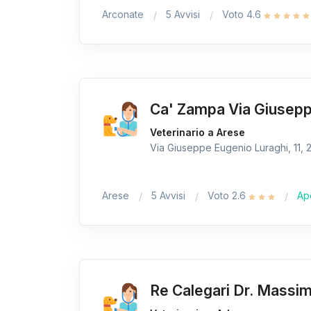
Arconate
5 Avvisi
Voto 4.6
Ca' Zampa Via Giuseppe
Veterinario a Arese
Via Giuseppe Eugenio Luraghi, 11, 2
Arese
5 Avvisi
Voto 2.6
Ap
Re Calegari Dr. Massi