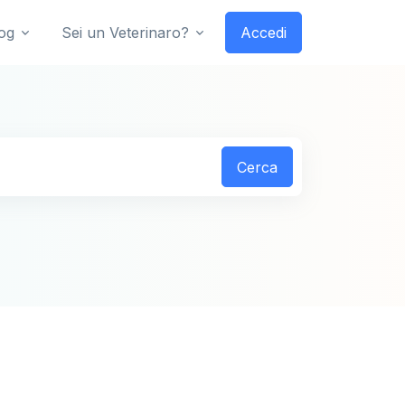
og
Sei un Veterinaro?
Accedi
Cerca