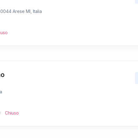
0044 Arese MI, Italia
iuso
mo
ia
Chiuso