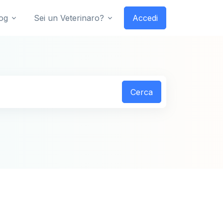
og
Sei un Veterinaro?
Accedi
Cerca