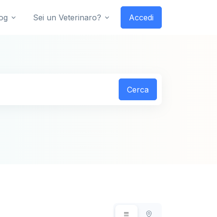
og
Sei un Veterinaro?
Accedi
Cerca