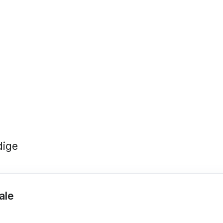
dige
ale