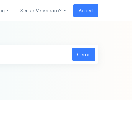
og
Sei un Veterinaro?
Accedi
Cerca