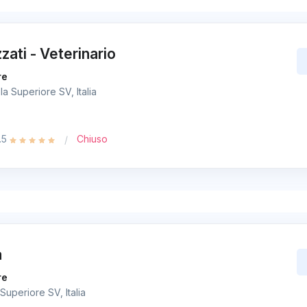
zati - Veterinario
re
la Superiore SV, Italia
.5
Chiuso
a
re
 Superiore SV, Italia