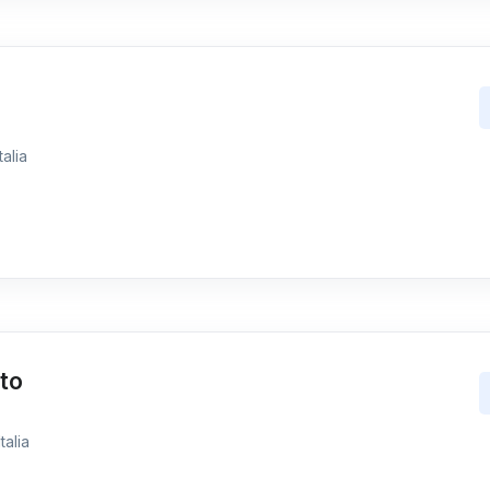
talia
eto
talia