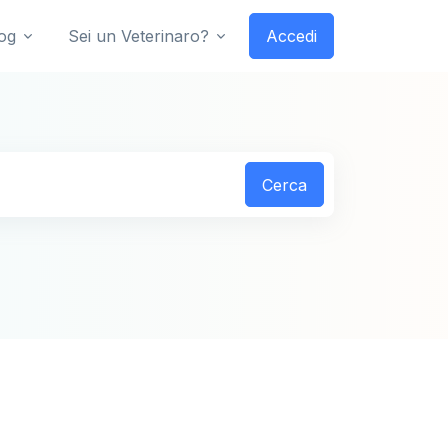
og
Sei un Veterinaro?
Accedi
Cerca