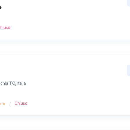
e
hiuso
hia TO, Italia
Chiuso