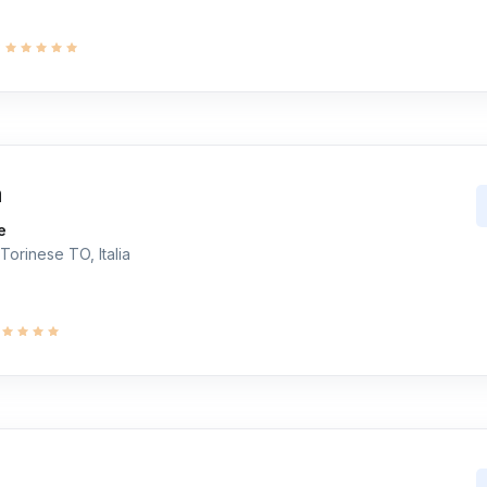
9
a
e
Torinese TO, Italia