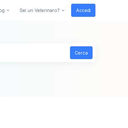
og
Sei un Veterinaro?
Accedi
Cerca