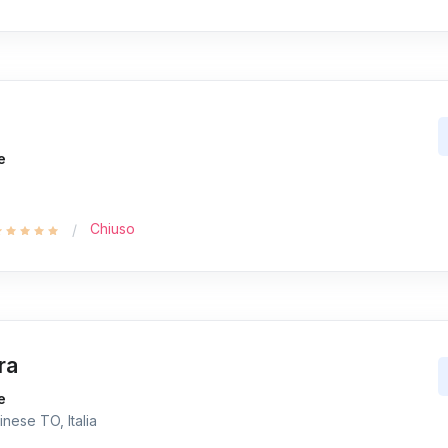
e
Chiuso
ra
e
nese TO, Italia