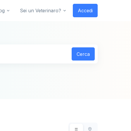
og
Sei un Veterinaro?
Accedi
Cerca