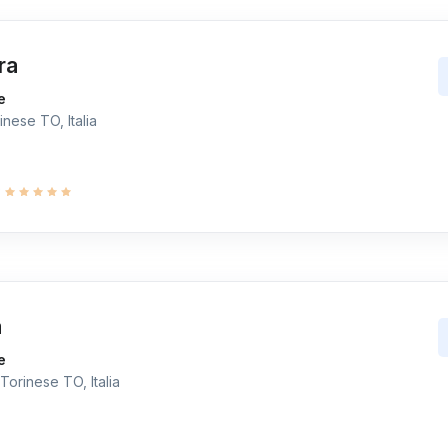
ra
e
nese TO, Italia
9
a
e
Torinese TO, Italia