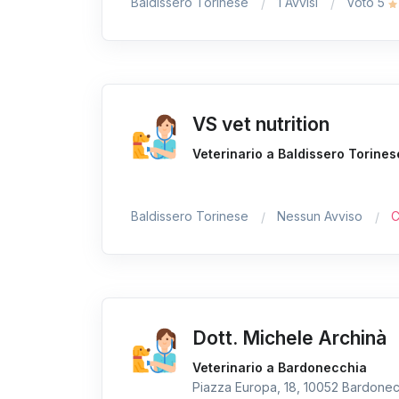
Baldissero Torinese
1 Avvisi
Voto 5
VS vet nutrition
Veterinario a Baldissero Torines
Baldissero Torinese
Nessun Avviso
C
Dott. Michele Archinà
Veterinario a Bardonecchia
Piazza Europa, 18, 10052 Bardonecc