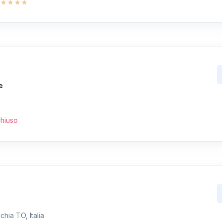
e
hiuso
hia TO, Italia