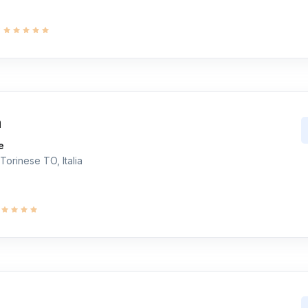
9
a
e
Torinese TO, Italia