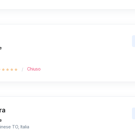
e
Chiuso
ra
e
nese TO, Italia