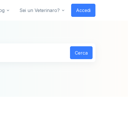
og
Sei un Veterinaro?
Accedi
Cerca