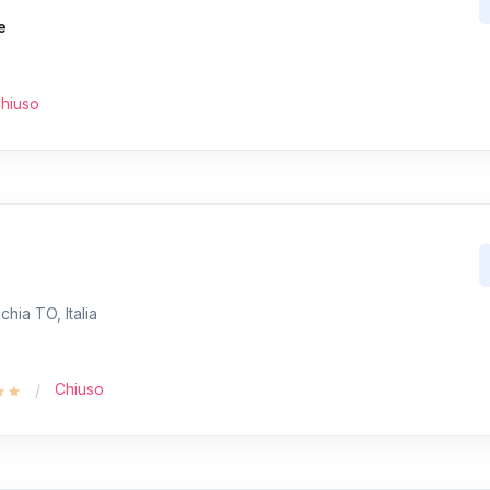
e
hiuso
hia TO, Italia
Chiuso