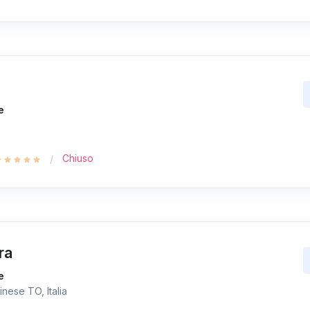
e
Chiuso
ra
e
nese TO, Italia