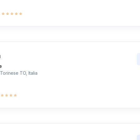
9
a
e
Torinese TO, Italia