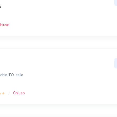
e
hiuso
hia TO, Italia
Chiuso