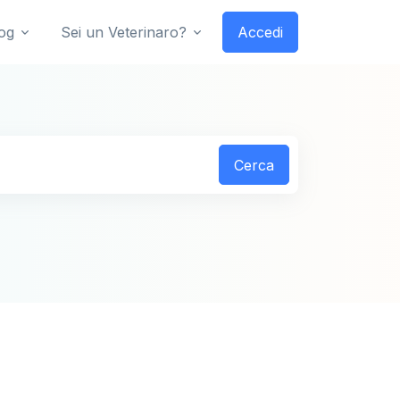
og
Sei un Veterinaro?
Accedi
Cerca