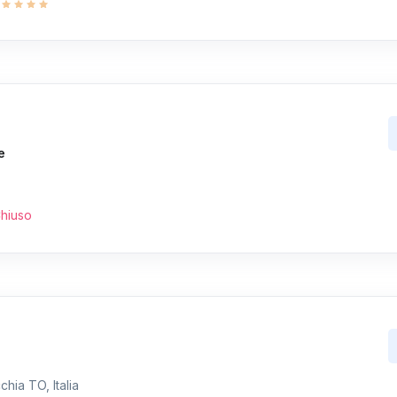
e
hiuso
hia TO, Italia