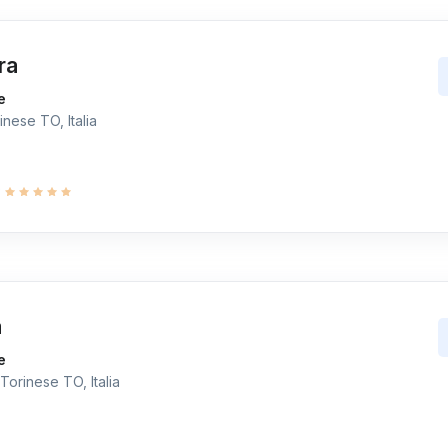
ra
e
nese TO, Italia
9
a
e
Torinese TO, Italia