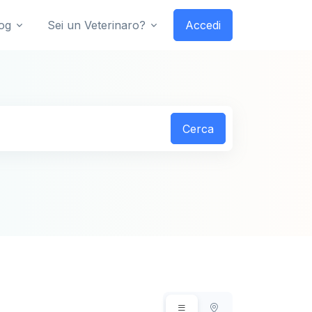
og
Sei un Veterinaro?
Accedi
Cerca