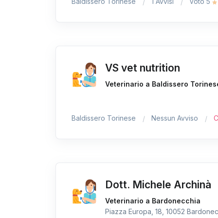
Baldissero Torinese
1 Avvisi
Voto 5
VS vet nutrition
Veterinario a Baldissero Torines
Baldissero Torinese
Nessun Avviso
C
Dott. Michele Archinà
Veterinario a Bardonecchia
Piazza Europa, 18, 10052 Bardonecc