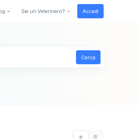
og
Sei un Veterinaro?
Accedi
Cerca