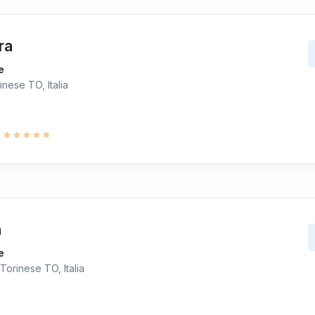
ra
e
nese TO, Italia
9
a
e
Torinese TO, Italia