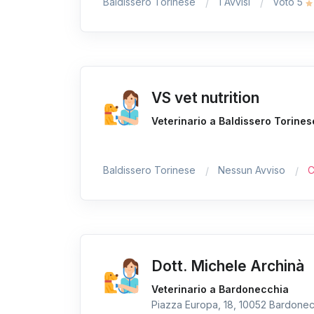
Baldissero Torinese
1 Avvisi
Voto 5
VS vet nutrition
Veterinario a Baldissero Torines
Baldissero Torinese
Nessun Avviso
C
Dott. Michele Archinà
Veterinario a Bardonecchia
Piazza Europa, 18, 10052 Bardonecc