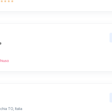
e
hiuso
hia TO, Italia