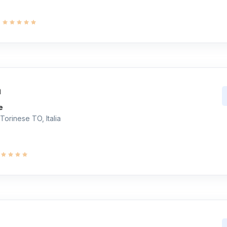
9
a
e
Torinese TO, Italia