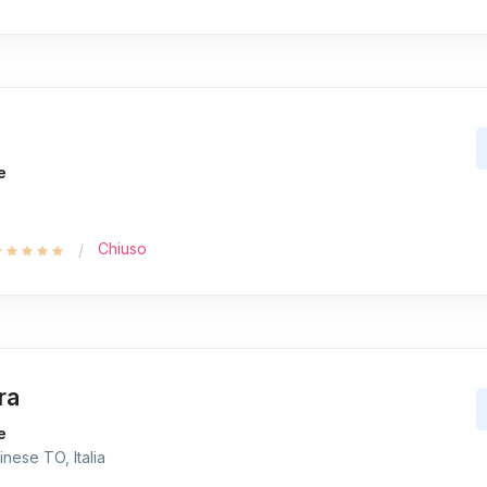
e
Chiuso
ra
e
nese TO, Italia