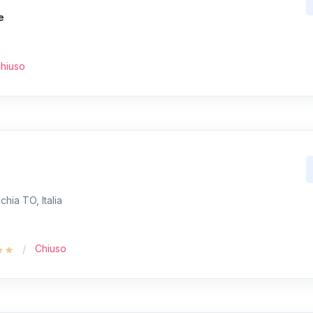
e
hiuso
hia TO, Italia
Chiuso