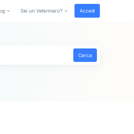
og
Sei un Veterinaro?
Accedi
Cerca