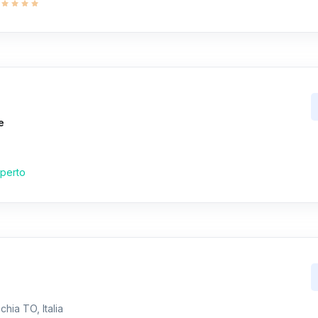
e
perto
hia TO, Italia