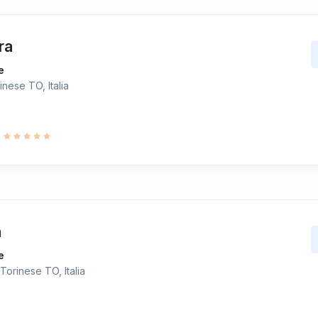
ra
e
nese TO, Italia
9
a
e
Torinese TO, Italia