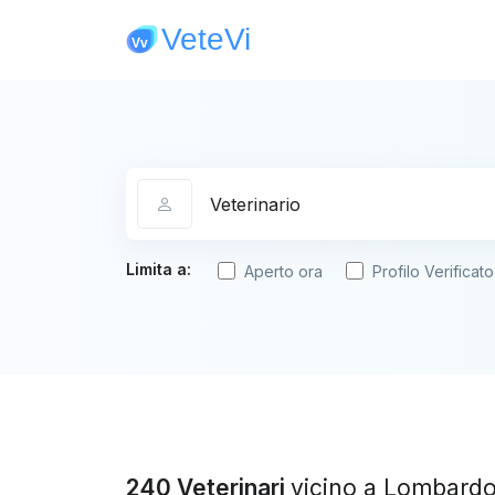
Categoria
Limita a:
Aperto ora
Profilo Verificato
240 Veterinari
vicino a Lombard