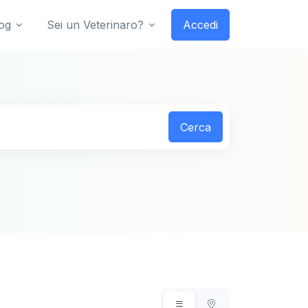
og
Sei un Veterinaro?
Accedi
Cerca